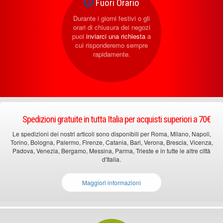
Fuori Orario
Durante i giorni festivi o gli
orari di chiusura dei negozi
puoi
inviarci una richiesta
a
cui risponderemo sempre
rapidamente.
Spedizioni gratuite in tutta Italia per acquisti superiori a 70€
Le spedizioni dei nostri articoli sono disponibili per Roma, Milano, Napoli,
Torino, Bologna, Palermo, Firenze, Catania, Bari, Verona, Brescia, Vicenza,
Padova, Venezia, Bergamo, Messina, Parma, Trieste e in tutte le altre città
d'Italia.
Maggiori informazioni