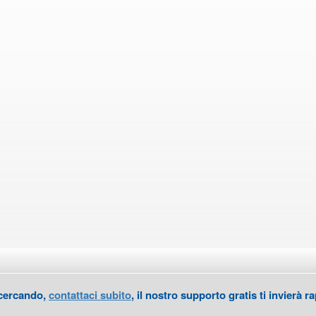
 cercando,
contattaci subito
, il nostro supporto gratis ti invierà