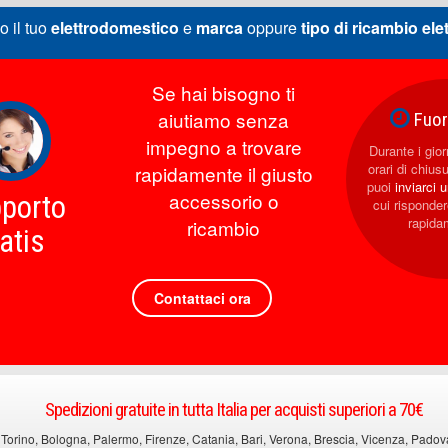
o il tuo
elettrodomestico
e
marca
oppure
tipo di ricambio
ele
Se hai bisogno ti
aiutiamo senza
Fuori
impegno a trovare
Durante i giorn
orari di chius
rapidamente il giusto
puoi
inviarci 
accessorio o
porto
cui rispond
rapida
ricambio
atis
Contattaci ora
Spedizioni gratuite in tutta Italia per acquisti superiori a 70€
 Torino, Bologna, Palermo, Firenze, Catania, Bari, Verona, Brescia, Vicenza, Padova, 