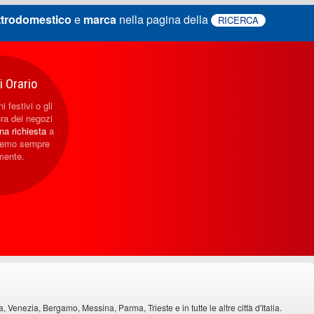
ttrodomestico
e
marca
nella pagina della
RICERCA
 Orario
i festivi o gli
ura dei negozi
una richiesta
a
eremo sempre
mente.
Venezia, Bergamo, Messina, Parma, Trieste e in tutte le altre città d'Italia.