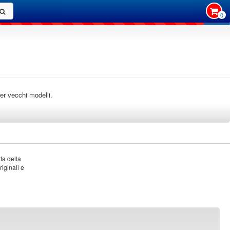
0
per vecchi modelli.
ta della
riginali e