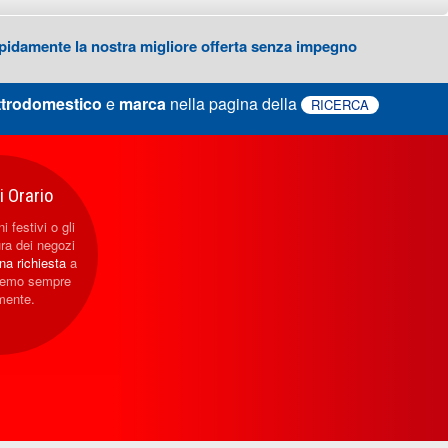
 rapidamente la nostra migliore offerta senza impegno
ttrodomestico
e
marca
nella pagina della
RICERCA
 Orario
i festivi o gli
ura dei negozi
una richiesta
a
eremo sempre
mente.