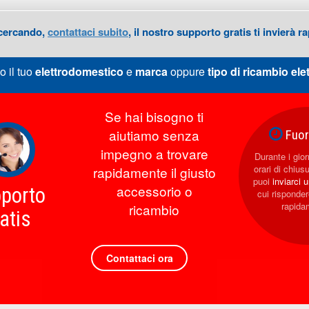
 cercando,
contattaci subito
, il nostro supporto gratis ti invierà
o il tuo
elettrodomestico
e
marca
oppure
tipo di ricambio
ele
Se hai bisogno ti
aiutiamo senza
Fuori
impegno a trovare
Durante i giorn
orari di chius
rapidamente il giusto
puoi
inviarci 
accessorio o
porto
cui rispond
rapida
ricambio
atis
Contattaci ora