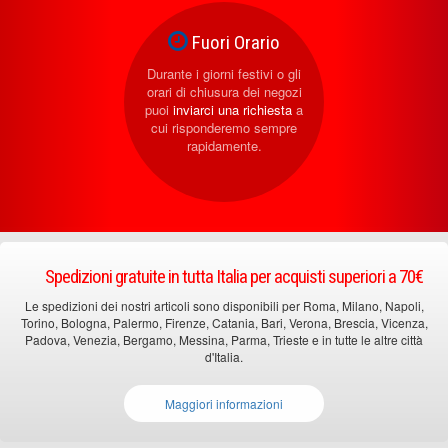
Fuori Orario
Durante i giorni festivi o gli
orari di chiusura dei negozi
puoi
inviarci una richiesta
a
cui risponderemo sempre
rapidamente.
Spedizioni gratuite in tutta Italia per acquisti superiori a 70€
Le spedizioni dei nostri articoli sono disponibili per Roma, Milano, Napoli,
Torino, Bologna, Palermo, Firenze, Catania, Bari, Verona, Brescia, Vicenza,
Padova, Venezia, Bergamo, Messina, Parma, Trieste e in tutte le altre città
d'Italia.
Maggiori informazioni