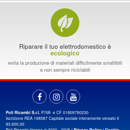
Riparare il tuo elettrodomestico è
ecologico
evita la produzione di materiali difficilmente smaltibili
e non sempre riciclabili
Poli Ricambi S.r.l.
P.IVA e CF 01809780230
Iscrizione REA 198587 Capitale sociale interamente versato €
93.600,00
Poli Ricambi Verona © 2000 - 2025 |
Privacy Policy
|
Cookie