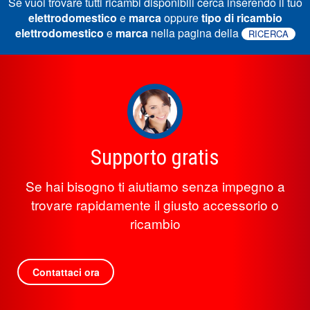
Se vuoi trovare tutti ricambi disponibili cerca inserendo il tuo
elettrodomestico
e
marca
oppure
tipo di ricambio
elettrodomestico
e
marca
nella pagina della
RICERCA
Supporto gratis
Se hai bisogno ti aiutiamo senza impegno a
trovare rapidamente il giusto accessorio o
ricambio
Contattaci ora