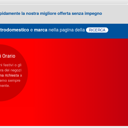
 rapidamente la nostra migliore offerta senza impegno
ttrodomestico
e
marca
nella pagina della
RICERCA
 Orario
i festivi o gli
ura dei negozi
una richiesta
a
eremo sempre
mente.