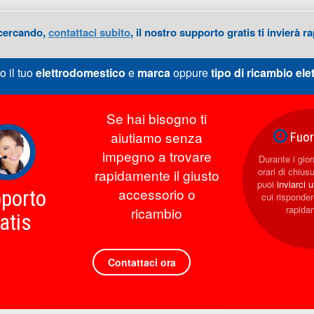
 cercando,
contattaci subito
, il nostro supporto gratis ti invierà
o il tuo
elettrodomestico
e
marca
oppure
tipo di ricambio
ele
Se hai bisogno ti
aiutiamo senza
Fuori
impegno a trovare
Durante i giorn
orari di chius
rapidamente il giusto
puoi
inviarci 
accessorio o
porto
cui rispond
rapida
ricambio
atis
Contattaci ora