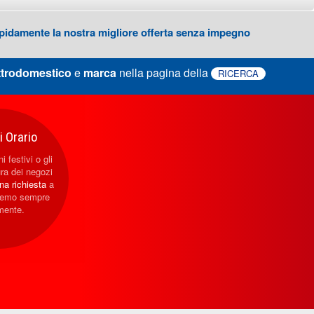
 rapidamente la nostra migliore offerta senza impegno
ttrodomestico
e
marca
nella pagina della
RICERCA
 Orario
i festivi o gli
ura dei negozi
una richiesta
a
eremo sempre
mente.