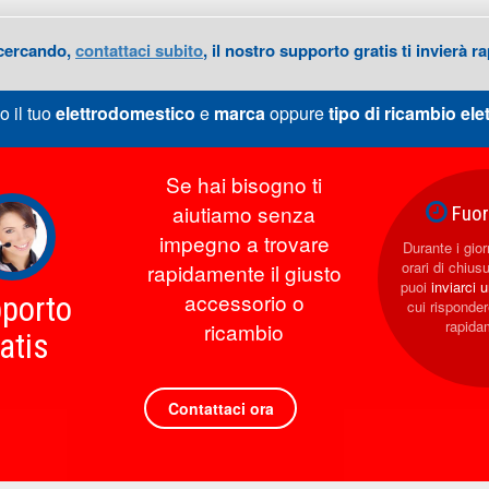
 cercando,
contattaci subito
, il nostro supporto gratis ti invierà
o il tuo
elettrodomestico
e
marca
oppure
tipo di ricambio
ele
Se hai bisogno ti
aiutiamo senza
Fuori
impegno a trovare
Durante i giorn
orari di chius
rapidamente il giusto
puoi
inviarci 
accessorio o
porto
cui rispond
rapida
ricambio
atis
Contattaci ora