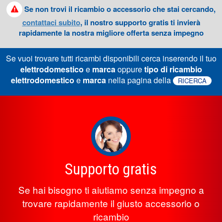
Se non trovi il ricambio o accessorio che stai cercando,
contattaci subito
, il nostro supporto gratis ti invierà
rapidamente la nostra migliore offerta senza impegno
Se vuoi trovare tutti ricambi disponibili cerca inserendo il tuo
elettrodomestico
e
marca
oppure
tipo di ricambio
elettrodomestico
e
marca
nella pagina della
RICERCA
Supporto gratis
Se hai bisogno ti aiutiamo senza impegno a
trovare rapidamente il giusto accessorio o
ricambio