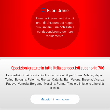
Fuori Orario
Durante i giorni festivi o gli
orari di chiusura dei negozi
puoi
inviarci una richiesta
a
cui risponderemo sempre
rapidamente.
Spedizioni gratuite in tutta Italia per acquisti superiori a 70€
Le spedizioni dei nostri articoli sono disponibili per Roma, Milano, Napoli,
Torino, Bologna, Palermo, Firenze, Catania, Bari, Verona, Brescia, Vicenza,
Padova, Venezia, Bergamo, Messina, Parma, Trieste e in tutte le altre città
d'Italia.
Maggiori informazioni