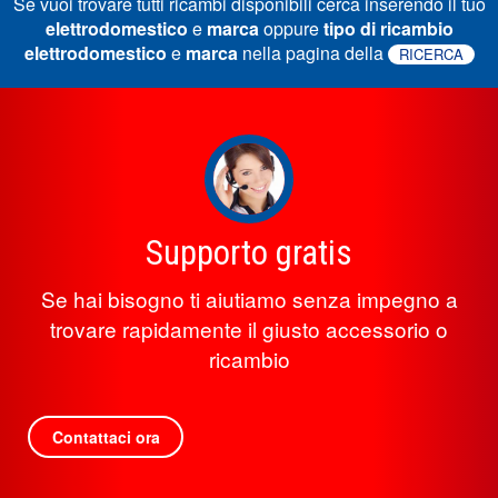
Se vuoi trovare tutti ricambi disponibili cerca inserendo il tuo
elettrodomestico
e
marca
oppure
tipo di ricambio
elettrodomestico
e
marca
nella pagina della
RICERCA
Supporto gratis
Se hai bisogno ti aiutiamo senza impegno a
trovare rapidamente il giusto accessorio o
ricambio
Contattaci ora