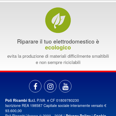
Riparare il tuo elettrodomestico è
ecologico
evita la produzione di materiali difficilmente smaltibili
e non sempre riciclabili
Poli Ricambi S.r.l.
P.IVA e CF 01809780230
Iscrizione REA 198587 Capitale sociale interamente versato €
93.600,00
Poli Ricambi Verona © 2000 - 2025 |
Privacy Policy
|
Cookie