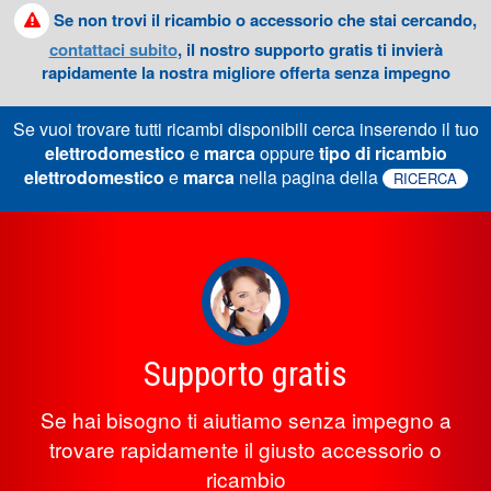
Se non trovi il ricambio o accessorio che stai cercando,
contattaci subito
, il nostro supporto gratis ti invierà
rapidamente la nostra migliore offerta senza impegno
Se vuoi trovare tutti ricambi disponibili cerca inserendo il tuo
elettrodomestico
e
marca
oppure
tipo di ricambio
elettrodomestico
e
marca
nella pagina della
RICERCA
Supporto gratis
Se hai bisogno ti aiutiamo senza impegno a
trovare rapidamente il giusto accessorio o
ricambio