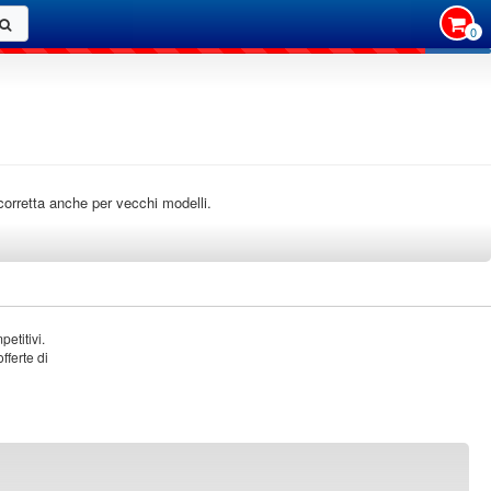
0
o corretta anche per vecchi modelli.
etitivi.
fferte di