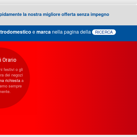
 rapidamente la nostra migliore offerta senza impegno
ttrodomestico
e
marca
nella pagina della
RICERCA
 Orario
i festivi o gli
ura dei negozi
una richiesta
a
eremo sempre
mente.