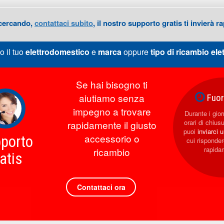
 cercando,
contattaci subito
, il nostro supporto gratis ti invierà
o il tuo
elettrodomestico
e
marca
oppure
tipo di ricambio
ele
Se hai bisogno ti
aiutiamo senza
Fuori
impegno a trovare
Durante i giorn
orari di chius
rapidamente il giusto
puoi
inviarci 
accessorio o
porto
cui rispond
rapida
ricambio
atis
Contattaci ora