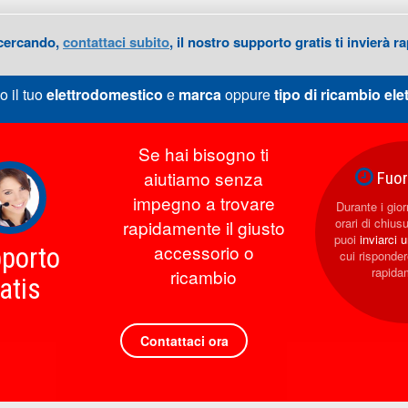
 cercando,
contattaci subito
, il nostro supporto gratis ti invierà
o il tuo
elettrodomestico
e
marca
oppure
tipo di ricambio
ele
Se hai bisogno ti
aiutiamo senza
Fuori
impegno a trovare
Durante i giorn
orari di chius
rapidamente il giusto
puoi
inviarci 
accessorio o
porto
cui rispond
rapida
ricambio
atis
Contattaci ora