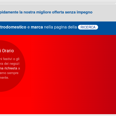
 rapidamente la nostra migliore offerta senza impegno
ttrodomestico
e
marca
nella pagina della
RICERCA
 Orario
i festivi o gli
ura dei negozi
una richiesta
a
eremo sempre
mente.