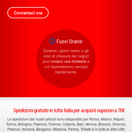
Contattaci ora
Fuori Orario
Durante i giorni festivi o gli
orari di chiusura dei negozi
puoi
inviarci una richiesta
a
cui risponderemo sempre
rapidamente.
Spedizioni gratuite in tutta Italia per acquisti superiori a 70€
Le spedizioni dei nostri articoli sono disponibili per Roma, Milano, Napoli,
Torino, Bologna, Palermo, Firenze, Catania, Bari, Verona, Brescia, Vicenza,
Padova, Venezia, Bergamo, Messina, Parma, Trieste e in tutte le altre città