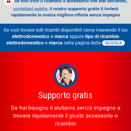
Se non trovi il ricambio o accessorio che stai cercando,
contattaci subito
, il nostro supporto gratis ti invierà
rapidamente la nostra migliore offerta senza impegno
Se vuoi trovare tutti ricambi disponibili cerca inserendo il tuo
elettrodomestico
e
marca
oppure
tipo di ricambio
elettrodomestico
e
marca
nella pagina della
RICERCA
Supporto gratis
Se hai bisogno ti aiutiamo senza impegno a
trovare rapidamente il giusto accessorio o
ricambio