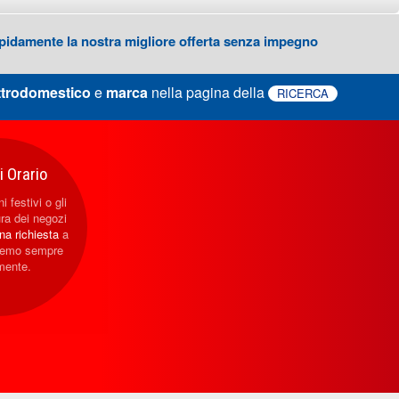
 rapidamente la nostra migliore offerta senza impegno
ttrodomestico
e
marca
nella pagina della
RICERCA
 Orario
i festivi o gli
ura dei negozi
una richiesta
a
eremo sempre
mente.