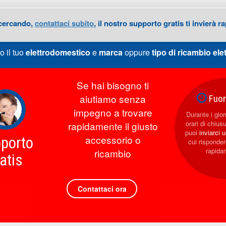
 cercando,
contattaci subito
, il nostro supporto gratis ti invierà
o il tuo
elettrodomestico
e
marca
oppure
tipo di ricambio
ele
Se hai bisogno ti
aiutiamo senza
Fuori
impegno a trovare
Durante i giorn
orari di chius
rapidamente il giusto
puoi
inviarci 
accessorio o
porto
cui rispond
rapida
ricambio
atis
Contattaci ora