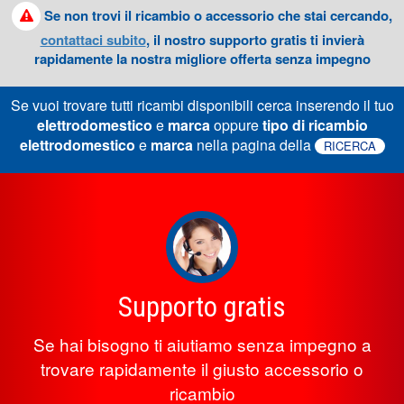
Se non trovi il ricambio o accessorio che stai cercando,
contattaci subito
, il nostro supporto gratis ti invierà
rapidamente la nostra migliore offerta senza impegno
Se vuoi trovare tutti ricambi disponibili cerca inserendo il tuo
elettrodomestico
e
marca
oppure
tipo di ricambio
elettrodomestico
e
marca
nella pagina della
RICERCA
Supporto gratis
Se hai bisogno ti aiutiamo senza impegno a
trovare rapidamente il giusto accessorio o
ricambio