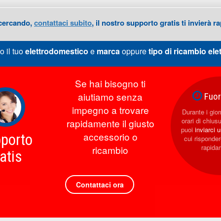
 cercando,
contattaci subito
, il nostro supporto gratis ti invierà
o il tuo
elettrodomestico
e
marca
oppure
tipo di ricambio
ele
Se hai bisogno ti
aiutiamo senza
Fuori
impegno a trovare
Durante i giorn
orari di chius
rapidamente il giusto
puoi
inviarci 
accessorio o
porto
cui rispond
rapida
ricambio
atis
Contattaci ora