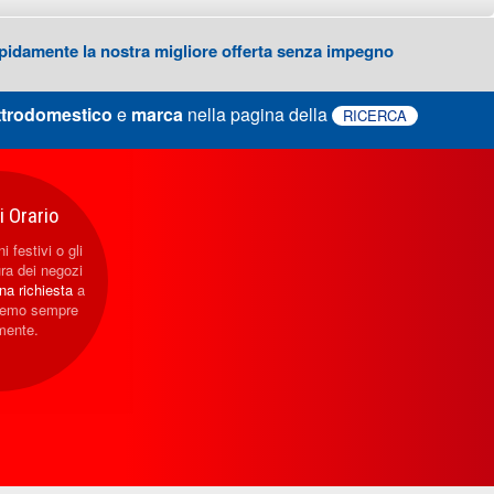
 rapidamente la nostra migliore offerta senza impegno
ttrodomestico
e
marca
nella pagina della
RICERCA
 Orario
i festivi o gli
ura dei negozi
una richiesta
a
eremo sempre
mente.