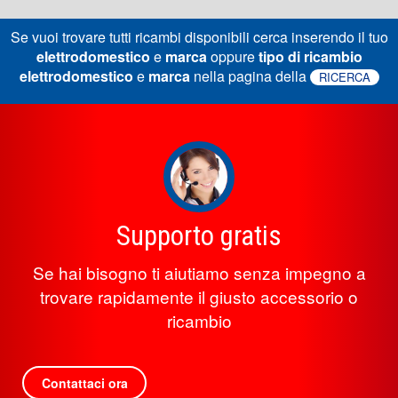
Se vuoi trovare tutti ricambi disponibili cerca inserendo il tuo
elettrodomestico
e
marca
oppure
tipo di ricambio
elettrodomestico
e
marca
nella pagina della
RICERCA
Supporto gratis
Se hai bisogno ti aiutiamo senza impegno a
trovare rapidamente il giusto accessorio o
ricambio
Contattaci ora