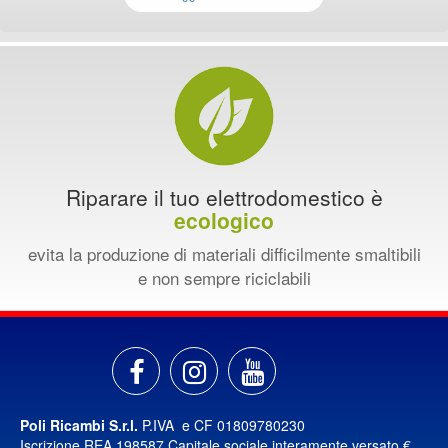
Riparare il tuo elettrodomestico è
ecologico
evita la produzione di materiali difficilmente smaltibili
e non sempre riciclabili
Poli Ricambi S.r.l.
P.IVA e CF 01809780230
Iscrizione REA 198587 Capitale sociale interamente versato €