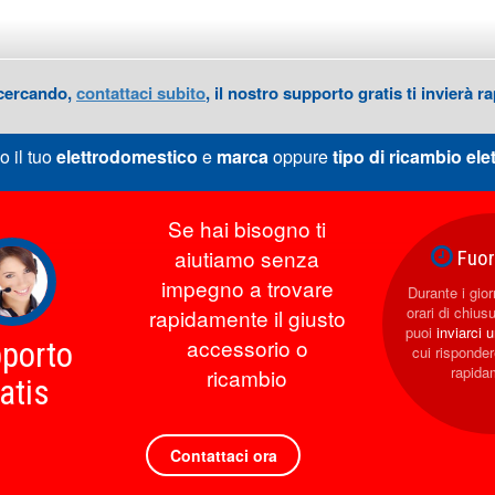
 cercando,
contattaci subito
, il nostro supporto gratis ti invierà
o il tuo
elettrodomestico
e
marca
oppure
tipo di ricambio
ele
Se hai bisogno ti
aiutiamo senza
Fuori
impegno a trovare
Durante i giorn
orari di chius
rapidamente il giusto
puoi
inviarci 
accessorio o
porto
cui rispond
rapida
ricambio
atis
Contattaci ora