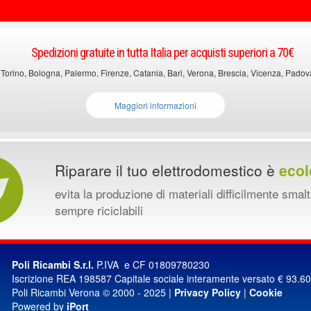
Spedizioni gratuite in tutta Italia per acquisti superiori a 70€
 Torino, Bologna, Palermo, Firenze, Catania, Bari, Verona, Brescia, Vicenza, Padova, 
Maggiori informazioni
Riparare il tuo elettrodomestico è
ecol
evita la produzione di materiali difficilmente smalt
sempre riciclabili
Poli Ricambi S.r.l.
P.IVA e CF 01809780230
Iscrizione REA 198587 Capitale sociale interamente versato € 93.6
Poli Ricambi Verona © 2000 - 2025 |
Privacy Policy
|
Cookie
Powered by
iPort