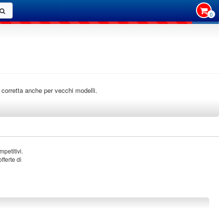
0
o corretta anche per vecchi modelli.
petitivi.
fferte di