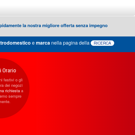
 rapidamente la nostra migliore offerta senza impegno
ttrodomestico
e
marca
nella pagina della
RICERCA
 Orario
i festivi o gli
ura dei negozi
una richiesta
a
eremo sempre
mente.