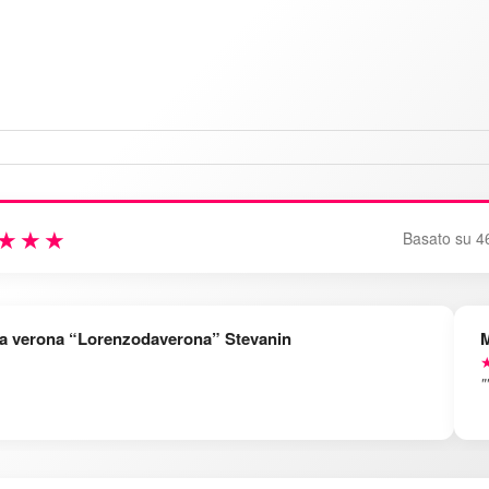
★★★
Basato su 4
a verona “Lorenzodaverona” Stevanin
M
★
"