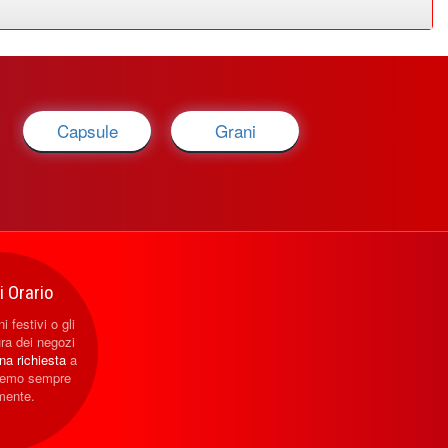
Capsule
Grani
 Orario
i festivi o gli
ura dei negozi
una richiesta
a
eremo sempre
mente.