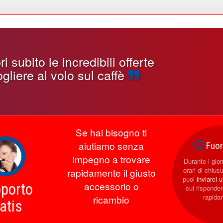
 subito le incredibili offerte
gliere al volo sul caffè
Se hai bisogno ti
aiutiamo senza
Fuori
impegno a trovare
Durante i giorn
orari di chius
rapidamente il giusto
puoi
inviarci 
accessorio o
porto
cui rispond
rapida
ricambio
atis