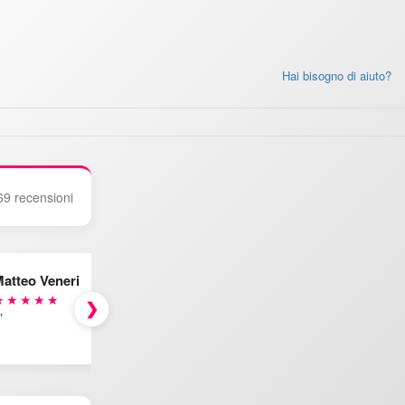
Hai bisogno di aiuto?
69 recensioni
atteo Veneri
★★★★★
❯
"