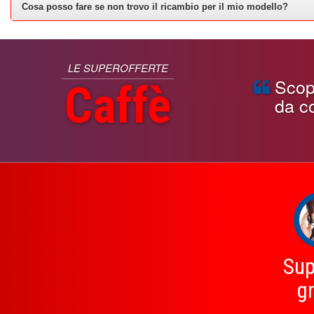
Cosa posso fare se non trovo il ricambio per il mio modello?
LE SUPEROFFERTE
Scopri
Caffè
da co
Sup
gr