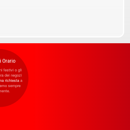
 Orario
i festivi o gli
ura dei negozi
una richiesta
a
eremo sempre
mente.