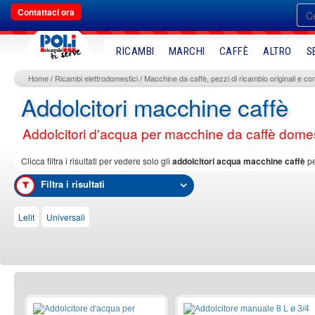
Contattaci ora
RICAMBI
MARCHI
CAFFÈ
ALTRO
S
Home
Ricambi elettrodomestici
Macchine da caffè, pezzi di ricambio originali e com
Addolcitori macchine caffè
Addolcitori d'acqua per macchine da caffè domest
Clicca filtra i risultati per vedere solo gli
addolcitori acqua macchine caffè
pe
Filtra i risultati
Lelit
Universali