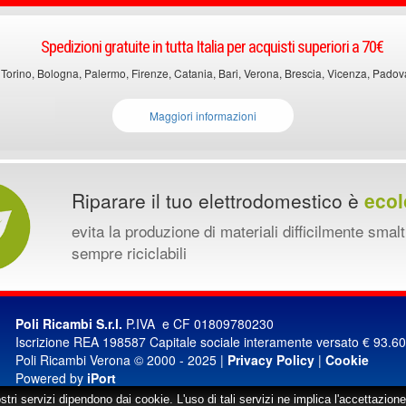
Spedizioni gratuite in tutta Italia per acquisti superiori a 70€
 Torino, Bologna, Palermo, Firenze, Catania, Bari, Verona, Brescia, Vicenza, Padova, 
Maggiori informazioni
Riparare il tuo elettrodomestico è
ecol
evita la produzione di materiali difficilmente smalt
sempre riciclabili
Poli Ricambi S.r.l.
P.IVA e CF 01809780230
Iscrizione REA 198587 Capitale sociale interamente versato € 93.6
Poli Ricambi Verona © 2000 - 2025 |
Privacy Policy
|
Cookie
Powered by
iPort
ostri servizi dipendono dai cookie. L'uso di tali servizi ne implica l'accettazione