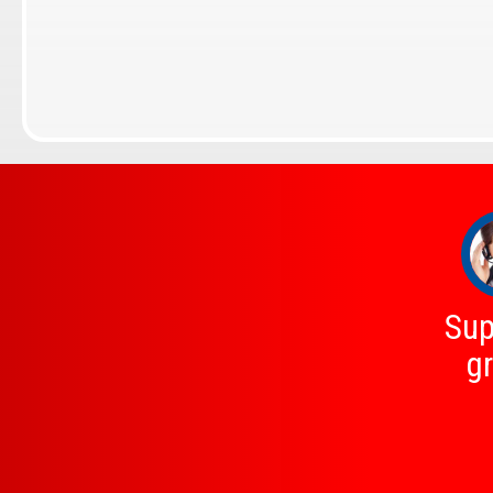
Sup
gr