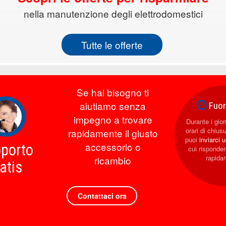
nella manutenzione degli elettrodomestici
Tutte le offerte
Se hai bisogno ti
aiutiamo senza
Fuori
impegno a trovare
Durante i giorn
orari di chius
rapidamente il giusto
puoi
inviarci 
accessorio o
porto
cui rispond
rapida
ricambio
atis
Contattaci ora