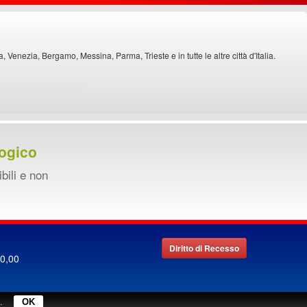
Venezia, Bergamo, Messina, Parma, Trieste e in tutte le altre città d'Italia.
ogico
ibili e non
Diritto di Recesso
00,00
.
OK