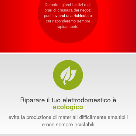
Durante i giorni festivi o gli
orari di chiusura dei negozi
puoi
inviarci una richiesta
a
cui risponderemo sempre
rapidamente.
Riparare il tuo elettrodomestico è
ecologico
evita la produzione di materiali difficilmente smaltibili
e non sempre riciclabili