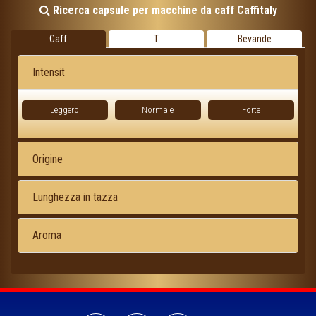
Ricerca capsule per macchine da caff Caffitaly
Caff
T
Bevande
Intensit
Leggero
Normale
Forte
Origine
Lunghezza in tazza
Aroma