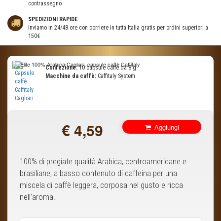
contrassegno
SPEDIZIONI RAPIDE
Inviamo in 24/48 ore con corriere in tutta Italia gratis per ordini superiori a
150€
Confezione:
10 capsule caffè da 8 g
Macchine da caffè:
Caffitaly System
€ 4,59
Aggiungi
Paga ora
100% di pregiate qualità Arabica, centroamericane e
brasiliane, a basso contenuto di caffeina per una
miscela di caffè leggera, corposa nel gusto e ricca
nell'aroma.