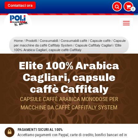
Contattaci ora
0
Toggle
naviga
Home
Prodotti
Consumabili
Consumabili caffè
Capsule caffè
Capsule
per macchine da caffè Caffitaly System
Capsule Caffitaly Cagliari
Elite
100% Arabica Cagliari, capsule caffè Caffitaly
Elite 100% Arabica
Cagliari, capsule
caffè Caffitaly
CAPSULE CAFFÈ ARABICA MONODOSE PER
MACCHINE DA CAFFÈ CAFFITALY SYSTEM
PAGAMENTI SICURI AL 100%
Accettiamo pagamenti con Paypal, carte di credito, bonifici bancari ed in