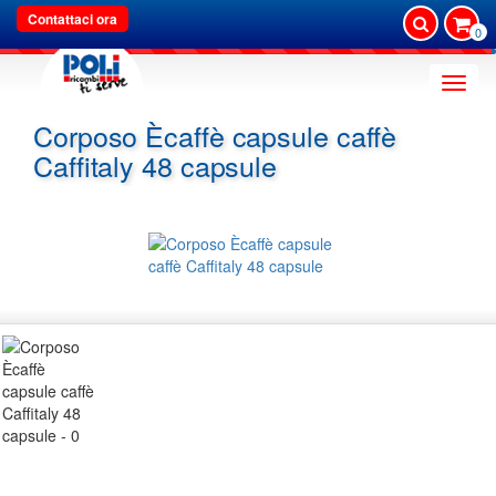
Contattaci ora
0
Toggle
naviga
Corposo Ècaffè capsule caffè
Caffitaly 48 capsule