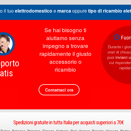
o il tuo
elettrodomestico
e
marca
oppure
tipo di ricambio
ele
Se hai bisogno ti
aiutiamo senza
Fuori
impegno a trovare
Durante i giorn
orari di chius
rapidamente il giusto
puoi
inviarci 
accessorio o
porto
cui rispond
rapida
ricambio
atis
Contattaci ora
Spedizioni gratuite in tutta Italia per acquisti superiori a 70€
 Torino, Bologna, Palermo, Firenze, Catania, Bari, Verona, Brescia, Vicenza, Padova, 