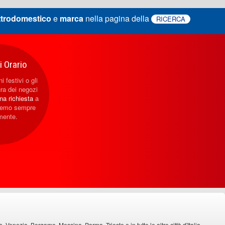
ttrodomestico
e
marca
nella pagina della
RICERCA
 Orario
i festivi o gli
ura dei negozi
una richiesta
a
eremo sempre
mente.
Venezia, Bergamo, Messina, Parma, Trieste e in tutte le altre città d'Italia.