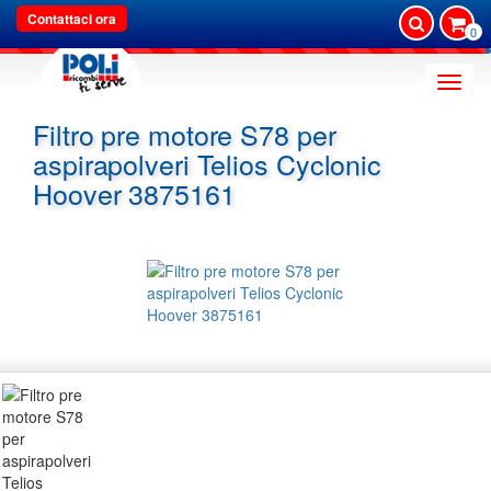
Contattaci ora
0
Toggle
naviga
Filtro pre motore S78 per
aspirapolveri Telios Cyclonic
Hoover 3875161