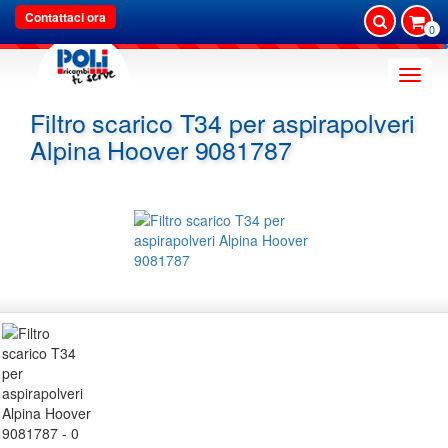
Contattaci ora
0
Toggle
naviga
Filtro scarico T34 per aspirapolveri
Alpina Hoover 9081787