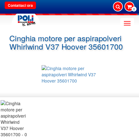
Contattaci ora
0
Toggle
naviga
Cinghia motore per aspirapolveri
Whirlwind V37 Hoover 35601700