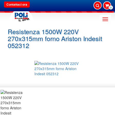
Contattaci ora
0
Toggle
naviga
Resistenza 1500W 220V
270x315mm forno Ariston Indesit
052312