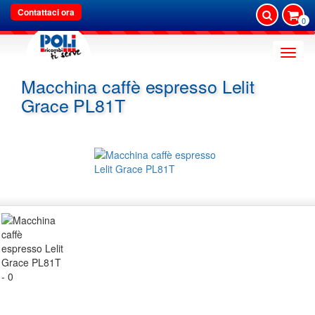
Contattaci ora
0
Toggle
naviga
Macchina caffè espresso Lelit
Grace PL81T