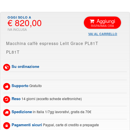
€ 820,00
Aggiungi
VAI AL CARRELLO
Macchina caffè espresso Lelit Grace PL81T
PL81T
Su ordinazione
Supporto
Gratuito
Reso
14 giorni (eccetto schede elettroniche)
Spedizione
in Italia 1/7gg lavorativi, gratis da 70€
Pagamenti sicuri
Paypal, carte di credito e prepagate