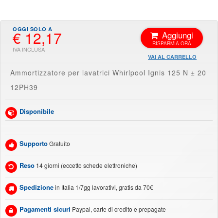
€ 12,17
Aggiungi
VAI AL CARRELLO
Ammortizzatore per lavatrici Whirlpool Ignis 125 N ± 20
12PH39
Disponibile
Supporto
Gratuito
Reso
14 giorni (eccetto schede elettroniche)
Spedizione
in Italia 1/7gg lavorativi, gratis da 70€
Pagamenti sicuri
Paypal, carte di credito e prepagate