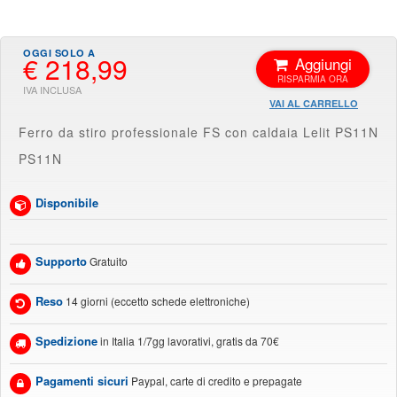
€ 218,99
Aggiungi
VAI AL CARRELLO
Ferro da stiro professionale FS con caldaia Lelit PS11N
PS11N
Disponibile
Supporto
Gratuito
Reso
14 giorni (eccetto schede elettroniche)
Spedizione
in Italia 1/7gg lavorativi, gratis da 70€
Pagamenti sicuri
Paypal, carte di credito e prepagate