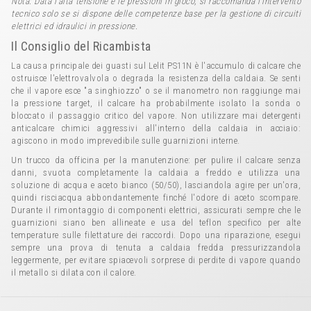
Nota: Data l'alta tensione e le pressioni in gioco, si raccomanda l'intervento
tecnico solo se si dispone delle competenze base per la gestione di circuiti
elettrici ed idraulici in pressione.
Il Consiglio del Ricambista
La causa principale dei guasti sul Lelit PS11N è l'accumulo di calcare che
ostruisce l'elettrovalvola o degrada la resistenza della caldaia. Se senti
che il vapore esce "a singhiozzo" o se il manometro non raggiunge mai
la pressione target, il calcare ha probabilmente isolato la sonda o
bloccato il passaggio critico del vapore. Non utilizzare mai detergenti
anticalcare chimici aggressivi all'interno della caldaia in acciaio:
agiscono in modo imprevedibile sulle guarnizioni interne.
Un trucco da officina per la manutenzione: per pulire il calcare senza
danni, svuota completamente la caldaia a freddo e utilizza una
soluzione di acqua e aceto bianco (50/50), lasciandola agire per un'ora,
quindi risciacqua abbondantemente finché l'odore di aceto scompare.
Durante il rimontaggio di componenti elettrici, assicurati sempre che le
guarnizioni siano ben allineate e usa del teflon specifico per alte
temperature sulle filettature dei raccordi. Dopo una riparazione, esegui
sempre una prova di tenuta a caldaia fredda pressurizzandola
leggermente, per evitare spiacevoli sorprese di perdite di vapore quando
il metallo si dilata con il calore.