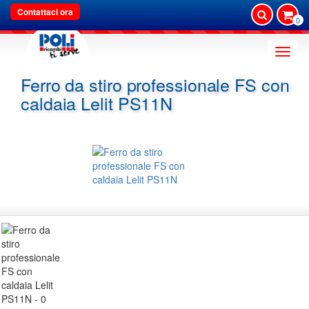
Contattaci ora
0
Toggle
naviga
Ferro da stiro professionale FS con
caldaia Lelit PS11N