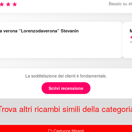
★★★
Basato su 4
a verona “Lorenzodaverona” Stevanin
M
★
"
La soddisfazione dei clienti è fondamentale.
Scrivi recensione
Trova altri ricambi simili della categori
Cartucce filtranti