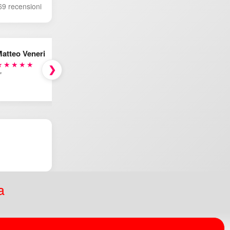
69 recensioni
atteo Veneri
★★★★★
❯
"
a