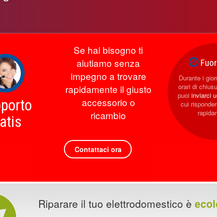
Se hai bisogno ti
aiutiamo senza
Fuori
impegno a trovare
Durante i giorn
orari di chius
rapidamente il giusto
puoi
inviarci 
accessorio o
porto
cui rispond
rapida
ricambio
atis
Contattaci ora
Riparare il tuo elettrodomestico è
ecol