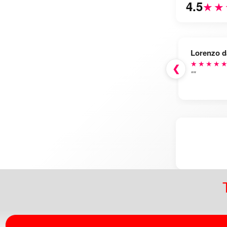
4.5
★★
Lorenzo d
★★★★
❮
""