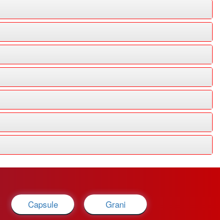
Capsule
Grani