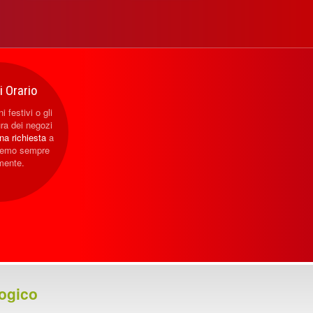
 Orario
i festivi o gli
ura dei negozi
una richiesta
a
eremo sempre
mente.
ogico