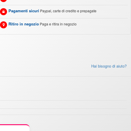
Pagamenti sicuri
Paypal, carte di credito e prepagate
Ritiro in negozio
Paga e ritira in negozio
Hai bisogno di aiuto?