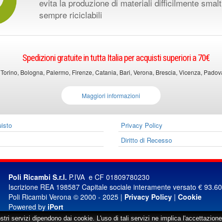
evita la produzione di materiali difficilmente smalt
sempre riciclabili
Spedizioni gratuite in tutta Italia per acquisti superiori a 70€
 Torino, Bologna, Palermo, Firenze, Catania, Bari, Verona, Brescia, Vicenza, Padova, 
Maggiori informazioni
uisto
Privacy Policy
Diritto di Recesso
Poli Ricambi S.r.l.
P.IVA e CF 01809780230
Iscrizione REA 198587 Capitale sociale interamente versato € 93.6
Poli Ricambi Verona © 2000 - 2025 |
Privacy Policy
|
Cookie
Powered by
iPort
ostri servizi dipendono dai cookie. L'uso di tali servizi ne implica l'accettazione