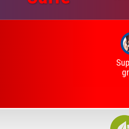
Sup
gr