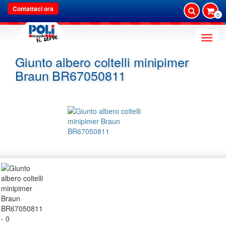
Contattaci ora
0
Toggle
naviga
Giunto albero coltelli minipimer
Braun BR67050811