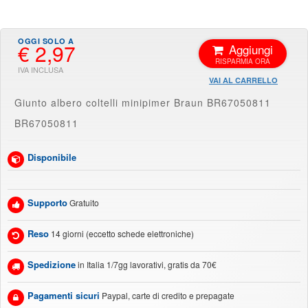
€ 2,97
Aggiungi
VAI AL CARRELLO
Giunto albero coltelli minipimer Braun BR67050811
BR67050811
Disponibile
Supporto
Gratuito
Reso
14 giorni (eccetto schede elettroniche)
Spedizione
in Italia 1/7gg lavorativi, gratis da 70€
Pagamenti sicuri
Paypal, carte di credito e prepagate