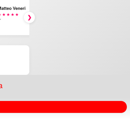
atteo Veneri
★★★★★
❯
"
a