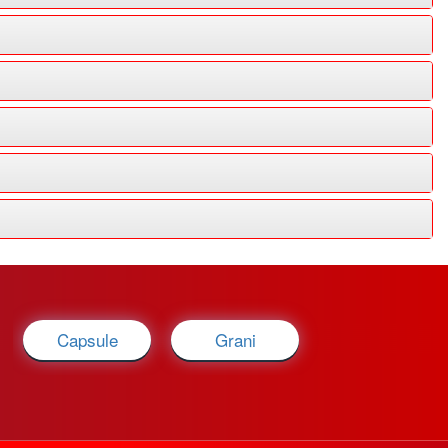
Capsule
Grani