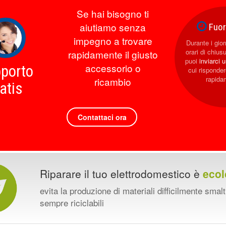
Se hai bisogno ti
aiutiamo senza
Fuori
impegno a trovare
Durante i giorn
orari di chius
rapidamente il giusto
puoi
inviarci 
accessorio o
porto
cui rispond
rapida
ricambio
atis
Contattaci ora
Riparare il tuo elettrodomestico è
ecol
evita la produzione di materiali difficilmente smalt
sempre riciclabili