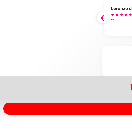
Lorenzo d
★★★★
❮
""