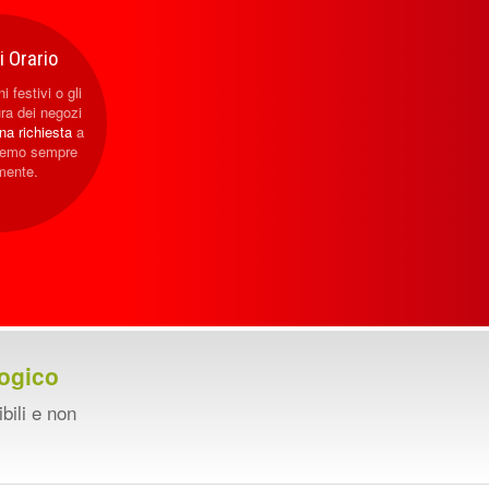
 Orario
i festivi o gli
ura dei negozi
una richiesta
a
eremo sempre
mente.
ogico
ibili e non