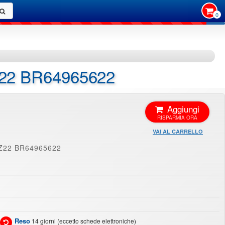
0
PZ22 BR64965622
Aggiungi
VAI AL CARRELLO
MPZ22 BR64965622
Reso
14 giorni (eccetto schede elettroniche)