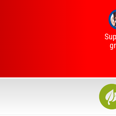
Sup
gr