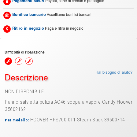
Pagamenti sicuri
Paypal, carte di credito e prepagate
Bonifico bancario
Accettiamo bonifici bancari
Ritiro in negozio
Paga e ritira in negozio
Difficoltà di riparazione
Hai bisogno di aiuto?
Descrizione
NON DISPONIBILE
Panno salvietta pulizia AC46 scopa a vapore Candy Hoover
35602162
HOOVER HPS700 011 Steam Stick 39600714
Per modello: