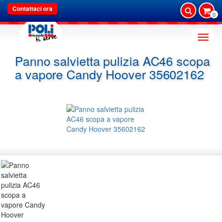
Contattaci ora
0
Toggle
naviga
Panno salvietta pulizia AC46 scopa
a vapore Candy Hoover 35602162