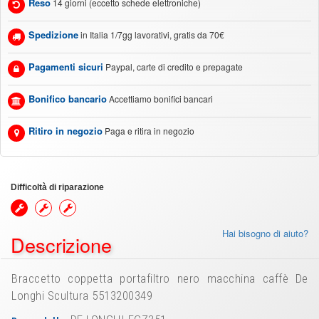
Reso
14 giorni (eccetto schede elettroniche)
Spedizione
in Italia 1/7gg lavorativi, gratis da 70€
Pagamenti sicuri
Paypal, carte di credito e prepagate
Bonifico bancario
Accettiamo bonifici bancari
Ritiro in negozio
Paga e ritira in negozio
Difficoltà di riparazione
Hai bisogno di aiuto?
Descrizione
Braccetto coppetta portafiltro nero macchina caffè De
Longhi Scultura 5513200349