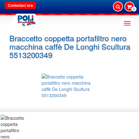
Contattaci ora
0
Toggle
naviga
Braccetto coppetta portafiltro nero
macchina caffè De Longhi Scultura
5513200349