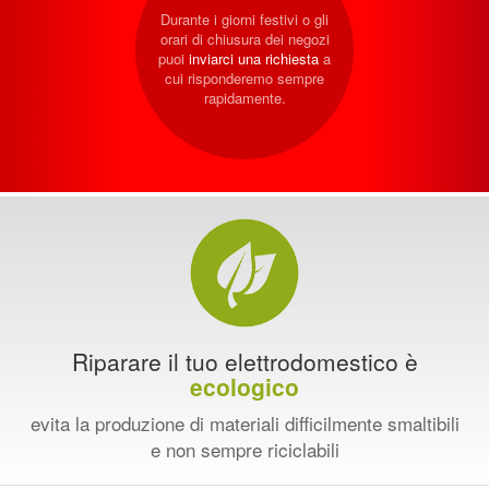
Durante i giorni festivi o gli
orari di chiusura dei negozi
puoi
inviarci una richiesta
a
cui risponderemo sempre
rapidamente.
Riparare il tuo elettrodomestico è
ecologico
evita la produzione di materiali difficilmente smaltibili
e non sempre riciclabili