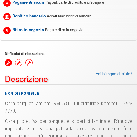
Pagamenti sicuri
Paypal, carte di credito e prepagate
Bonifico bancario
Accettiamo bonifici bancari
Ritiro in negozio
Paga e ritira in negozio
Difficoltà di riparazione
Hai bisogno di aiuto?
Descrizione
NON DISPONIBILE
Cera parquet laminati RM 531 1l lucidatrice Karcher 6.295-
777.0
Cera protettiva per parquet e superfici laminate. Rimuove
impronte e ricrea una pellicola protettiva sulla superficie
che appare più compatta. Lasciare asciugare sulla