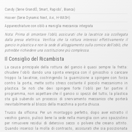
Candy (Serie GrandÓ, Smart, Rapido', Bianca)
Hoover (Serie Dynamic Next, Axi, H-WASH)
Apparecchiature con oblò a maniglia meccanica integrata
Nota: Prima di smontare l'oblò, assicurati che la lavatrice sia scollegata
dalla presa elettrica. Verifica che la rottura interessi effettivamente il
gancio in plastica e non la sede di alloggiamento sulla cornice dell'oblò, che
potrebbe richiedere una sostituzione più complessa.
Il Consiglio del Ricambista
La causa principale della rottura del gancio è quasi sempre la fretta:
chiudere l'oblò dando una spinta energica con il ginocchio o caricare
troppo la lavatrice, costringendo la guarnizione a spingere con forza
contro la porta, mette sotto stress costante il piccolo meccanismo in
plastica. Se noti che devi spingere forte l'oblò per far partire il
programma, non aspettare che il gancio si spezzi del tutto; la plastica
sta già subendo un processo di snervamento meccanico che porterà
inevitabilmente al blocco della macchina a porta chiusa.
Trucco da officina: Per un montaggio perfetto, dopo aver estratto il
vecchio gancio, pulisci bene la sede nella maniglia con uno spazzolino
per rimuovere residui di detersivo secco o polvere che creano attrito.
Quando inserisci la molla di contrasto, assicurati che sia posizionata