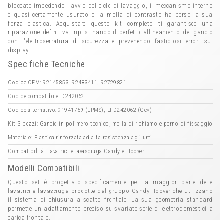
bloccato impedendo l'avvio del ciclo di lavaggio, il meccanismo interno
è quasi certamente usurato o la molla di contrasto ha perso la sua
forza elastica. Acquistare questo kit completo ti garantisce una
riparazione definitiva, ripristinando il perfetto allineamento del gancio
con l'elettroserratura di sicurezza e prevenendo fastidiosi errori sul
display.
Specifiche Tecniche
Codice OEM: 92145853, 92483411, 92729821
Codice compatibile: D242062
Codice alternativo: 91941759 (EPMS), LFD242062 (Gev)
Kit 3 pezzi: Gancio in polimero tecnico, molla di richiamo e perno di fissaggio
Materiale: Plastica rinforzata ad alta resistenza agli urti
Compatibilità: Lavatrici e lavasciuga Candy e Hoover
Modelli Compatibili
Questo set è progettato specificamente per la maggior parte delle
lavatrici e lavasciuga prodotte dal gruppo Candy-Hoover che utilizzano
il sistema di chiusura a scatto frontale. La sua geometria standard
permette un adattamento preciso su svariate serie di elettrodomestici a
carica frontale.