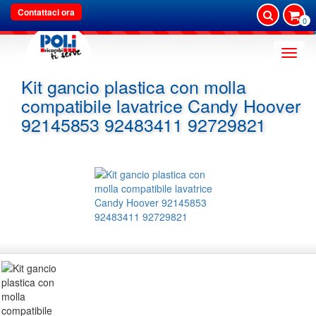
Contattaci ora
0
Toggle
naviga
Kit gancio plastica con molla
compatibile lavatrice Candy Hoover
92145853 92483411 92729821