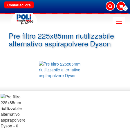
Contattaci ora
0
Toggle
naviga
Pre filtro 225x85mm riutilizzabile
alternativo aspirapolvere Dyson