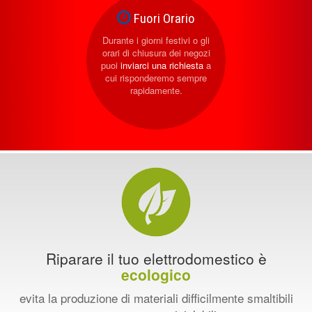
Fuori Orario
Durante i giorni festivi o gli
orari di chiusura dei negozi
puoi
inviarci una richiesta
a
cui risponderemo sempre
rapidamente.
Riparare il tuo elettrodomestico è
ecologico
evita la produzione di materiali difficilmente smaltibili