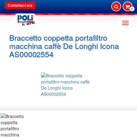
Contattaci ora
0
Toggle
naviga
Braccetto coppetta portafiltro
macchina caffè De Longhi Icona
AS00002554