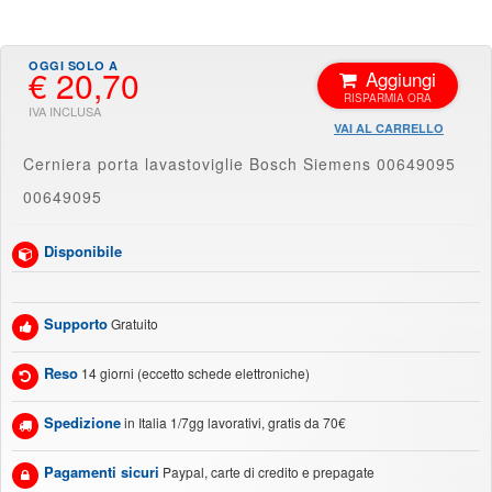
€ 20,70
Aggiungi
VAI AL CARRELLO
Cerniera porta lavastoviglie Bosch Siemens 00649095
00649095
Disponibile
Supporto
Gratuito
Reso
14 giorni (eccetto schede elettroniche)
Spedizione
in Italia 1/7gg lavorativi, gratis da 70€
Pagamenti sicuri
Paypal, carte di credito e prepagate