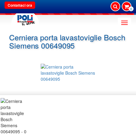
Contattaci ora
0
Toggle
naviga
Cerniera porta lavastoviglie Bosch
Siemens 00649095