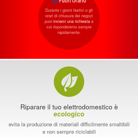
Fuori Orario
Durante i giorni festivi o gli
orari di chiusura dei negozi
puoi
inviarci una richiesta
a
cui risponderemo sempre
rapidamente.
Riparare il tuo elettrodomestico è
ecologico
evita la produzione di materiali difficilmente smaltibili
e non sempre riciclabili