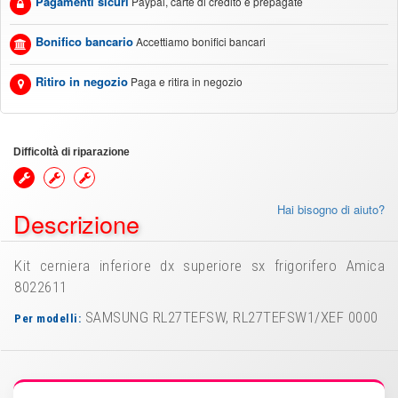
Pagamenti sicuri
Paypal, carte di credito e prepagate
Bonifico bancario
Accettiamo bonifici bancari
Ritiro in negozio
Paga e ritira in negozio
Difficoltà di riparazione
Hai bisogno di aiuto?
Descrizione
Kit cerniera inferiore dx superiore sx frigorifero Amica
8022611
SAMSUNG RL27TEFSW, RL27TEFSW1/XEF 0000
Per modelli: