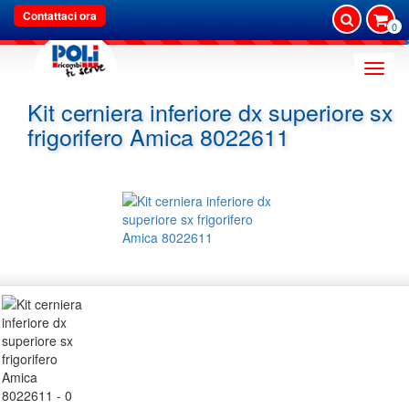
Contattaci ora
0
Toggle
naviga
Kit cerniera inferiore dx superiore sx
frigorifero Amica 8022611