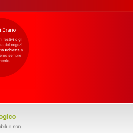
 Orario
i festivi o gli
ura dei negozi
una richiesta
a
eremo sempre
mente.
ogico
ibili e non