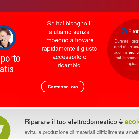
Se hai bisogno ti
aiutiamo senza
Fuori
impegno a trovare
Durante i giorn
orari di chius
rapidamente il giusto
puoi
inviarci 
accessorio o
porto
cui rispond
rapida
ricambio
atis
Contattaci ora
Riparare il tuo elettrodomestico è
ecol
evita la produzione di materiali difficilmente smalt