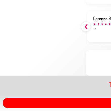
Lorenzo d
★★★★
❮
""