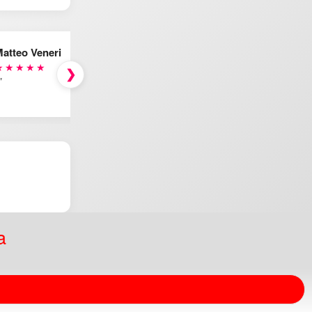
atteo Veneri
★★★★★
❯
"
a