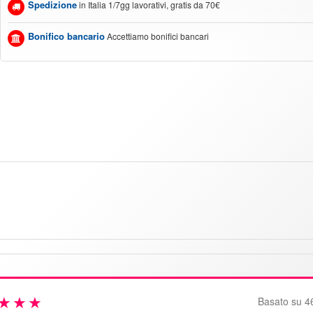
Spedizione
in Italia 1/7gg lavorativi, gratis da 70€
Bonifico bancario
Accettiamo bonifici bancari
★★★
Basato su 4