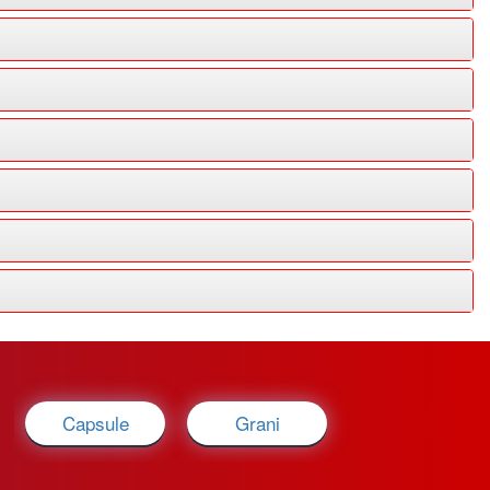
Capsule
Grani