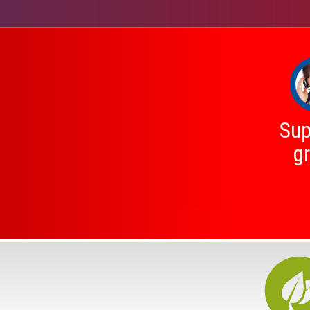
Sup
gr