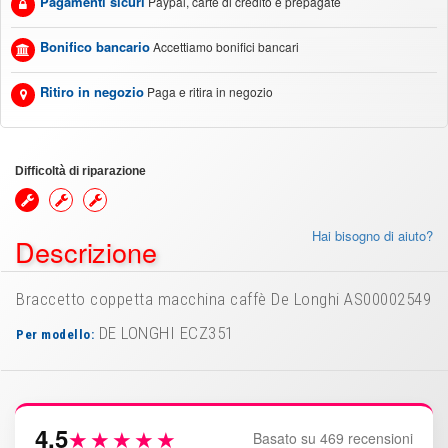
Pagamenti sicuri
Paypal, carte di credito e prepagate
Bonifico bancario
Accettiamo bonifici bancari
Ritiro in negozio
Paga e ritira in negozio
Difficoltà di riparazione
Hai bisogno di aiuto?
Descrizione
Braccetto coppetta macchina caffè De Longhi AS00002549
DE LONGHI ECZ351
Per modello:
4.5
★★★★★
Basato su 469 recensioni