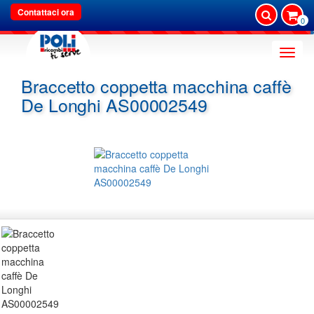
Contattaci ora
0
Toggle
naviga
Braccetto coppetta macchina caffè
De Longhi AS00002549