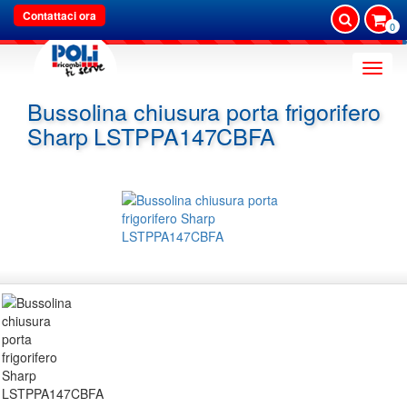
Contattaci ora
0
Toggle
naviga
Bussolina chiusura porta frigorifero
Sharp LSTPPA147CBFA