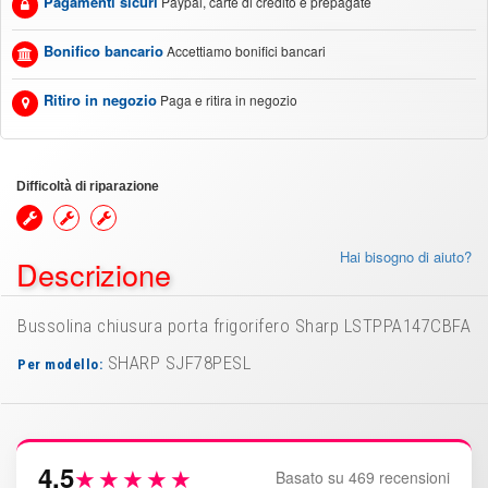
Pagamenti sicuri
Paypal, carte di credito e prepagate
Bonifico bancario
Accettiamo bonifici bancari
Ritiro in negozio
Paga e ritira in negozio
Difficoltà di riparazione
Hai bisogno di aiuto?
Descrizione
Bussolina chiusura porta frigorifero Sharp LSTPPA147CBFA
SHARP SJF78PESL
Per modello:
4.5
★★★★★
Basato su 469 recensioni