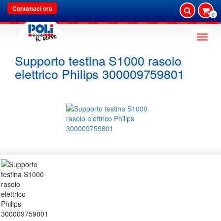
Contattaci ora
0
Toggle
naviga
Supporto testina S1000 rasoio
elettrico Philips 300009759801