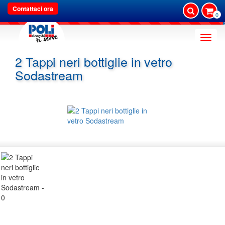
Contattaci ora
0
Toggle
naviga
2 Tappi neri bottiglie in vetro
Sodastream