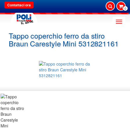
Contattaci ora
0
Toggle
naviga
Tappo coperchio ferro da stiro
Braun Carestyle Mini 5312821161