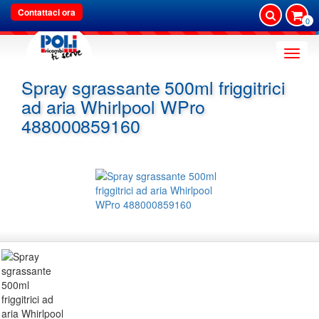
Contattaci ora
0
Toggle
naviga
Spray sgrassante 500ml friggitrici
ad aria Whirlpool WPro
488000859160