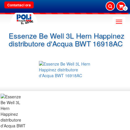
Contattaci ora
0
Toggle
naviga
Essenze Be Well 3L Hern Happinez
distributore d'Acqua BWT 16918AC