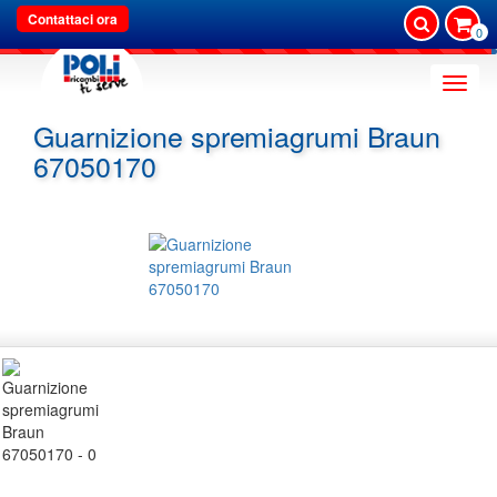
Contattaci ora
0
Toggle
naviga
Guarnizione spremiagrumi Braun
67050170