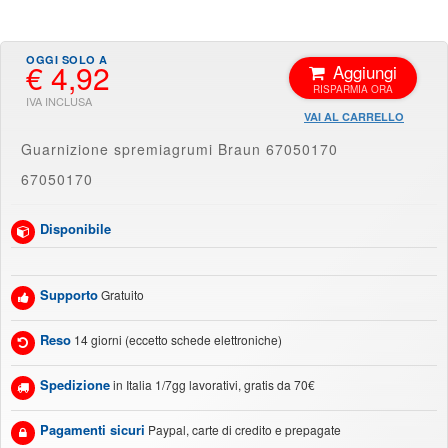
€ 4,92
Aggiungi
VAI AL CARRELLO
Guarnizione spremiagrumi Braun 67050170
67050170
Disponibile
Supporto
Gratuito
Reso
14 giorni (eccetto schede elettroniche)
Spedizione
in Italia 1/7gg lavorativi, gratis da 70€
Pagamenti sicuri
Paypal, carte di credito e prepagate